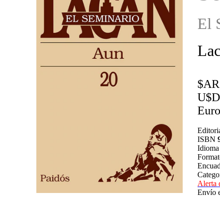
El 
Lac
$AR
U$D
Euro
Editori
ISBN
Idiom
Forma
Encuad
Catego
Alerta 
Envío 