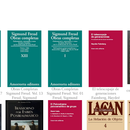
Obras Completas
Obras Completas
El telescopaje de
co
07
Sigmund Freud. Vol. 13
Sigmund Freud. Vol. 01
generaciones
Freud, Sigmund
Freud, Sigmund
Faimberg, Haydeé