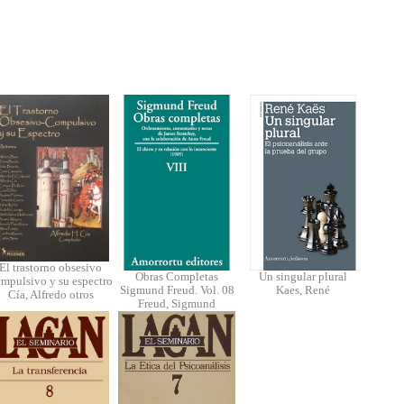
El trastorno obsesivo
Obras Completas
Un singular plural
mpulsivo y su espectro
Sigmund Freud. Vol. 08
Kaes, René
Cía, Alfredo otros
Freud, Sigmund