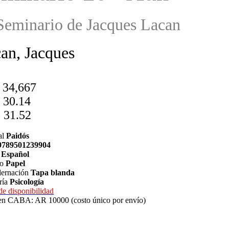
Seminario de Jacques Lacan
an, Jacques
 34,667
 30.14
 31.52
al
Paidós
9789501239904
a
Español
to
Papel
ernación
Tapa blanda
ría
Psicología
de disponibilidad
en CABA: AR 10000 (costo único por envío)