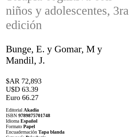
niños y adolescentes, 3ra
edición
Bunge, E. y Gomar, M y
Mandil, J.
$AR 72,893
U$D 63.39
Euro 66.27
Editorial
Akadia
ISBN
9789875701748
Idioma
Español
Formato
Papel
Encuadernación
Tapa blanda