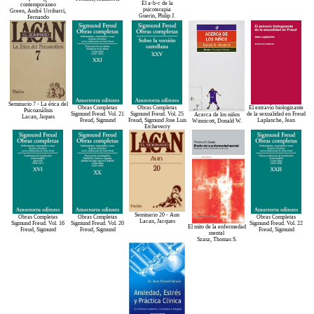
El a-b-c de la
contemporáneo
psicoterapia
Green, André Urribarri,
Guerin, Philip J.
Fernando
Seminario 7 - La ética del
Obras Completas
Obras Completas
El extravío biologizante
Psicoanálisis
Sigmund Freud. Vol. 21
Sigmund Freud. Vol. 25
de la sexualidad en Freud
Acerca de los niños
Lacan, Jaques
Freud, Sigmund
Freud, Sigmund Jose Luis
Laplanche, Jean
Winnicott, Donald W.
Etcheverry
Seminario 20 - Aun
Obras Completas
Obras Completas
Obras Completas
Lacan, Jacques
Sigmund Freud. Vol. 16
Sigmund Freud. Vol. 20
Sigmund Freud. Vol. 22
El mito de la enfermedad
Freud, Sigmund
Freud, Sigmund
Freud, Sigmund
mental
Szasz, Thomas S.