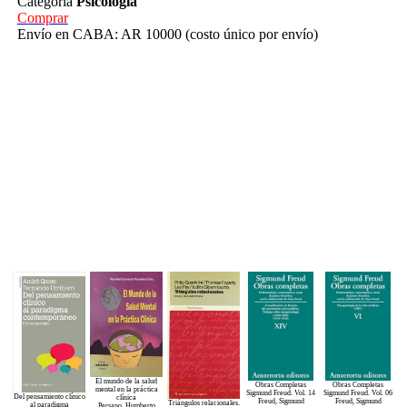
Categoría
Psicología
Comprar
Envío en CABA: AR 10000 (costo único por envío)
El mundo de la salud
Obras Completas
Obras Completas
mental en la práctica
Sigmund Freud. Vol. 14
Sigmund Freud. Vol. 06
Del pensamiento clínico
clínica
Freud, Sigmund
Freud, Sigmund
Triángulos relacionales.
al paradigma
Persano, Humberto