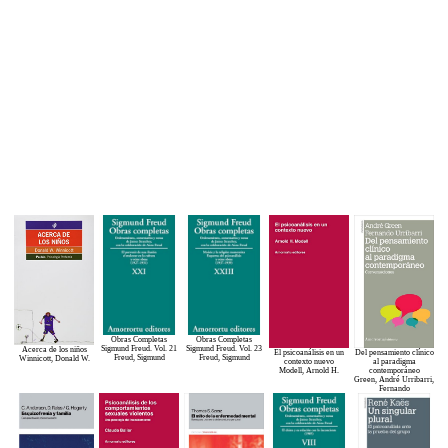
Obras Completas
Obras Completas
Sigmund Freud. Vol. 21
Sigmund Freud. Vol. 23
Acerca de los niños
El psicoanálisis en un
Del pensamiento clínico
Freud, Sigmund
Freud, Sigmund
Winnicott, Donald W.
contexto nuevo
al paradigma
Modell, Arnold H.
contemporáneo
Green, André Urribarri,
Fernando