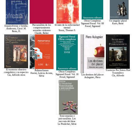
Obras Completas
Un singular plural
Sigmund Freud. Vol. 08
Kaes, René
Psicoanálisis de los
El mito de la enfermedad
Esquizofrenia y familia.
Freud, Sigmund
comportamientos
mental
Anderson, Carol .M.
sexuales violentos
Szasz, Thomas S.
Reiss, D.
Claude, Balier
El trastorno obsesivo
Trastorno Por Estres Post
Polimorfismos
Obras Completas
compulsivo y su espectro
Traumático
Fiorini, Leticia Acosta,
Sigmund Freud. Vol. 18
Los destinos del placer
Cía, Alfredo otros
Cía, Alfredo
Silvia
Freud, Sigmund
Aulagnier, Piera
Toxicomanías y
psicoanálisis. Las
narcosis del dese
Le Poulichet, Silvie